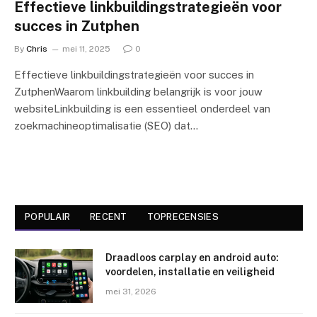
Effectieve linkbuildingstrategieën voor
succes in Zutphen
By
Chris
mei 11, 2025
0
Effectieve linkbuildingstrategieën voor succes in
ZutphenWaarom linkbuilding belangrijk is voor jouw
websiteLinkbuilding is een essentieel onderdeel van
zoekmachineoptimalisatie (SEO) dat…
POPULAIR
RECENT
TOPRECENSIES
Draadloos carplay en android auto:
voordelen, installatie en veiligheid
mei 31, 2026