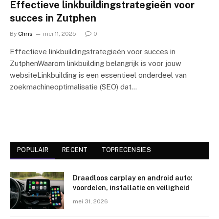
Effectieve linkbuildingstrategieën voor
succes in Zutphen
By
Chris
mei 11, 2025
0
Effectieve linkbuildingstrategieën voor succes in
ZutphenWaarom linkbuilding belangrijk is voor jouw
websiteLinkbuilding is een essentieel onderdeel van
zoekmachineoptimalisatie (SEO) dat…
POPULAIR
RECENT
TOPRECENSIES
Draadloos carplay en android auto:
voordelen, installatie en veiligheid
mei 31, 2026