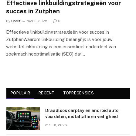
Effectieve linkbuildingstrategieën voor
succes in Zutphen
By
Chris
mei 11, 2025
0
Effectieve linkbuildingstrategieën voor succes in
ZutphenWaarom linkbuilding belangrijk is voor jouw
websiteLinkbuilding is een essentieel onderdeel van
zoekmachineoptimalisatie (SEO) dat…
POPULAIR
RECENT
TOPRECENSIES
Draadloos carplay en android auto:
voordelen, installatie en veiligheid
mei 31, 2026