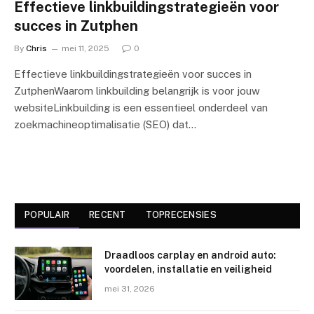
Effectieve linkbuildingstrategieën voor
succes in Zutphen
By
Chris
mei 11, 2025
0
Effectieve linkbuildingstrategieën voor succes in
ZutphenWaarom linkbuilding belangrijk is voor jouw
websiteLinkbuilding is een essentieel onderdeel van
zoekmachineoptimalisatie (SEO) dat…
POPULAIR
RECENT
TOPRECENSIES
Draadloos carplay en android auto:
voordelen, installatie en veiligheid
mei 31, 2026