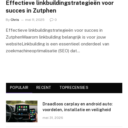
Effectieve linkbuildingstrategieën voor
succes in Zutphen
By
Chris
mei 11, 2025
0
Effectieve linkbuildingstrategieën voor succes in
ZutphenWaarom linkbuilding belangrijk is voor jouw
websiteLinkbuilding is een essentieel onderdeel van
zoekmachineoptimalisatie (SEO) dat…
POPULAIR
RECENT
TOPRECENSIES
Draadloos carplay en android auto:
voordelen, installatie en veiligheid
mei 31, 2026