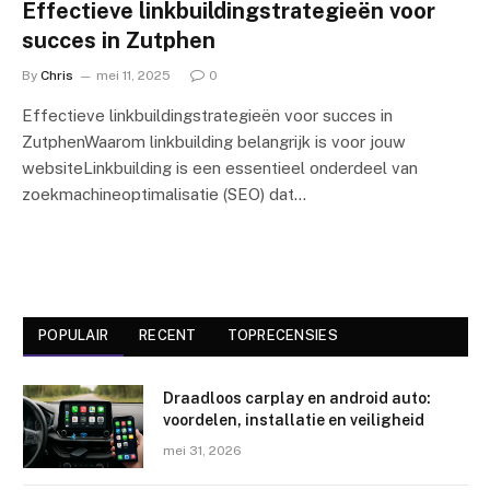
Effectieve linkbuildingstrategieën voor
succes in Zutphen
By
Chris
mei 11, 2025
0
Effectieve linkbuildingstrategieën voor succes in
ZutphenWaarom linkbuilding belangrijk is voor jouw
websiteLinkbuilding is een essentieel onderdeel van
zoekmachineoptimalisatie (SEO) dat…
POPULAIR
RECENT
TOPRECENSIES
Draadloos carplay en android auto:
voordelen, installatie en veiligheid
mei 31, 2026