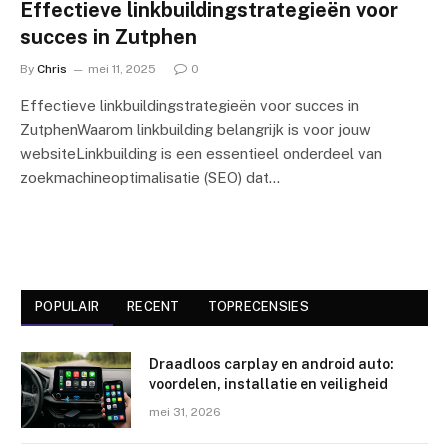
Effectieve linkbuildingstrategieën voor
succes in Zutphen
By
Chris
mei 11, 2025
0
Effectieve linkbuildingstrategieën voor succes in
ZutphenWaarom linkbuilding belangrijk is voor jouw
websiteLinkbuilding is een essentieel onderdeel van
zoekmachineoptimalisatie (SEO) dat…
POPULAIR
RECENT
TOPRECENSIES
Draadloos carplay en android auto:
voordelen, installatie en veiligheid
mei 31, 2026