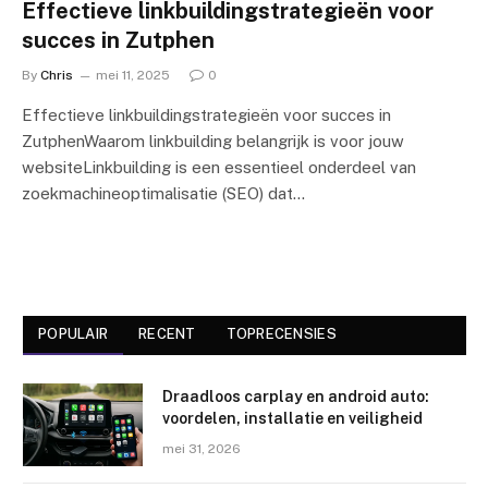
Effectieve linkbuildingstrategieën voor
succes in Zutphen
By
Chris
mei 11, 2025
0
Effectieve linkbuildingstrategieën voor succes in
ZutphenWaarom linkbuilding belangrijk is voor jouw
websiteLinkbuilding is een essentieel onderdeel van
zoekmachineoptimalisatie (SEO) dat…
POPULAIR
RECENT
TOPRECENSIES
Draadloos carplay en android auto:
voordelen, installatie en veiligheid
mei 31, 2026