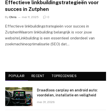
Effectieve linkbuildingstrategieën voor
succes in Zutphen
By
Chris
mei 11, 2025
0
Effectieve linkbuildingstrategieën voor succes in
ZutphenWaarom linkbuilding belangrijk is voor jouw
websiteLinkbuilding is een essentieel onderdeel van
zoekmachineoptimalisatie (SEO) dat…
POPULAIR
RECENT
TOPRECENSIES
Draadloos carplay en android auto:
voordelen, installatie en veiligheid
mei 31, 2026