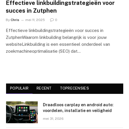
Effectieve linkbuildingstrategieën voor
succes in Zutphen
By
Chris
mei 11, 2025
0
Effectieve linkbuildingstrategieën voor succes in
ZutphenWaarom linkbuilding belangrijk is voor jouw
websiteLinkbuilding is een essentieel onderdeel van
zoekmachineoptimalisatie (SEO) dat…
POPULAIR
RECENT
TOPRECENSIES
Draadloos carplay en android auto:
voordelen, installatie en veiligheid
mei 31, 2026