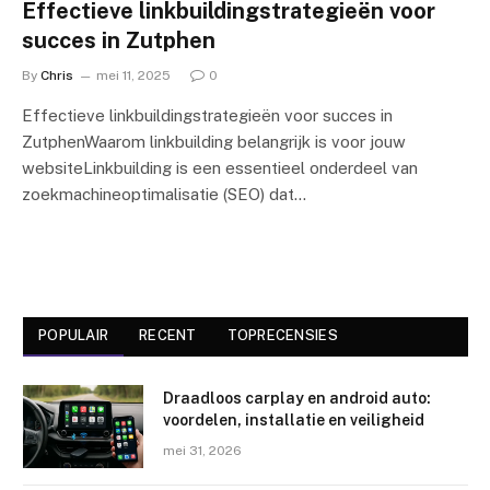
Effectieve linkbuildingstrategieën voor
succes in Zutphen
By
Chris
mei 11, 2025
0
Effectieve linkbuildingstrategieën voor succes in
ZutphenWaarom linkbuilding belangrijk is voor jouw
websiteLinkbuilding is een essentieel onderdeel van
zoekmachineoptimalisatie (SEO) dat…
POPULAIR
RECENT
TOPRECENSIES
Draadloos carplay en android auto:
voordelen, installatie en veiligheid
mei 31, 2026