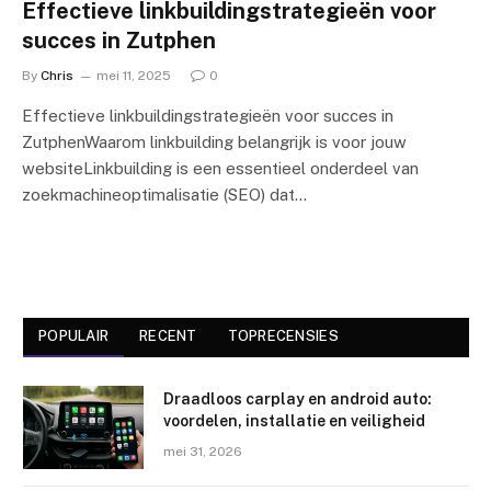
Effectieve linkbuildingstrategieën voor
succes in Zutphen
By
Chris
mei 11, 2025
0
Effectieve linkbuildingstrategieën voor succes in
ZutphenWaarom linkbuilding belangrijk is voor jouw
websiteLinkbuilding is een essentieel onderdeel van
zoekmachineoptimalisatie (SEO) dat…
POPULAIR
RECENT
TOPRECENSIES
Draadloos carplay en android auto:
voordelen, installatie en veiligheid
mei 31, 2026